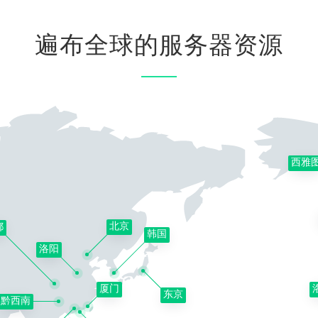
遍布全球的服务器资源
西雅
北京
都
韩国
洛阳
厦门
东京
黔西南