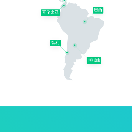
巴西
哥伦比亚
智利
阿根廷