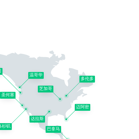
图
温哥华
多伦多
芝加哥
圣何塞
迈阿密
达拉斯
洛杉矶
巴拿马