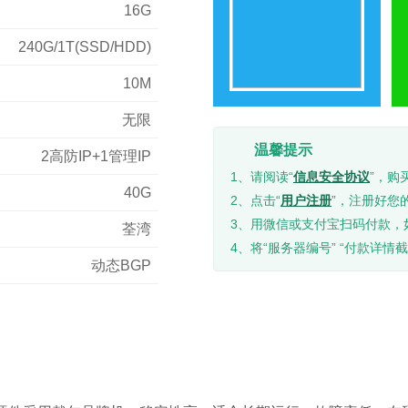
16G
240G/1T(SSD/HDD)
10M
无限
温馨提示
2高防IP+1管理IP
1、请阅读“
信息安全协议
”，购
40G
2、点击“
用户注册
”，注册好您
3、用微信或支付宝扫码付款，
荃湾
4、将“服务器编号” “付款详情截
动态BGP